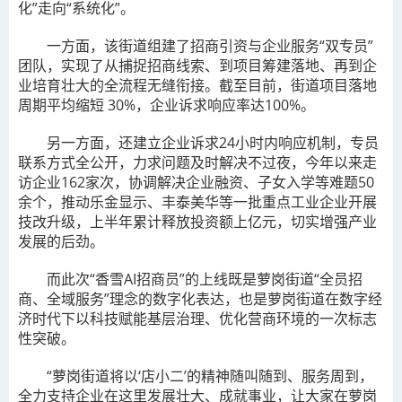
化”走向“系统化”。
一方面，该街道组建了招商引资与企业服务“双专员”
团队，实现了从捕捉招商线索、到项目筹建落地、再到企
业培育壮大的全流程无缝衔接。截至目前，街道项目落地
周期平均缩短 30%，企业诉求响应率达100%。
另一方面，还建立企业诉求24小时内响应机制，专员
联系方式全公开，力求问题及时解决不过夜，今年以来走
访企业162家次，协调解决企业融资、子女入学等难题50
余个，推动乐金显示、丰泰美华等一批重点工业企业开展
技改升级，上半年累计释放投资额上亿元，切实增强产业
发展的后劲。
而此次“香雪AI招商员”的上线既是萝岗街道“全员招
商、全域服务”理念的数字化表达，也是萝岗街道在数字经
济时代下以科技赋能基层治理、优化营商环境的一次标志
性突破。
“萝岗街道将以‘店小二’的精神随叫随到、服务周到，
全力支持企业在这里发展壮大、成就事业，让大家在萝岗