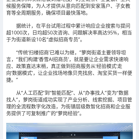
候服务保障，为人才提供从意向匹配到安家落户、子女教
育等全周期服务，确保项目最快落地。
据统计，在平台试用过程中累计响应企业搜索与提问
超1000次，日均超50次咨询、问题解决率高达95%，相当
于为街道新设10名“虚拟招商专员”。
“传统‘扫楼招商’已难以为继，”萝岗街道主要领导坦
言，“我们构建‘香雪AI招商员’，就是要让企业需求快速响
应、政策直达末梢，真正做到招商服务从‘经验模式’走
向‘数据模式’，让企业找场地像贝壳找房、淘宝买货一样便
捷。”
从“人工匹配”到“智能匹配”、从“办事找人”变为“数据
找人”，萝岗街道成功实现了产业分析、线索挖掘、项目管
理的全流程数字化改造，为街镇层级数智化招商和企业服
务提供了可复制推广的“萝岗经验”。