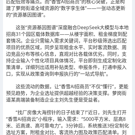
匹配低效等痛点。而“香雪AI招商员”的核心突破，正是构
建了萝岗街道全域资源的“数字孪生体”——一张动态更新
的“资源基因图谱”。
这张“资源基因图谱”深度融合DeepSeek大模型与本地
招商31个园区载体数据库——从楼宇面积、租金梯度到配
套情况。企业只需输入需求关键词，平台秒级筛选出匹配
项目的优质区域，同步呈现租金水平、实时客流数据、周
边竞品分布等核心信息，直观对比各载体优劣。同时，支
持企业输入个性化项目具体情况，平台即刻生成定制化政
策清单，详细列出适用补贴类型、申报条件，打通申报入
口，实现从政策查询到申报执行的“一站式导航”。
这些流动的数据，让“香雪AI招商员”不仅“懂行”，更能
预见趋势，为企业选址提供超越经验的决策支撑。萝岗街
道某高端装备制造企业主刘先生便是受益者。
“找厂房像大海捞针的日子结束了!”近日，刘先生打开
“香雪AI招商云”小程序，输入需求：“5000平方米、层高8
米、近高速、高可靠电力”。3分钟后，系统推送3份定制化
选址方案，附租金对比、客流热力图及政策匹配清单。刘