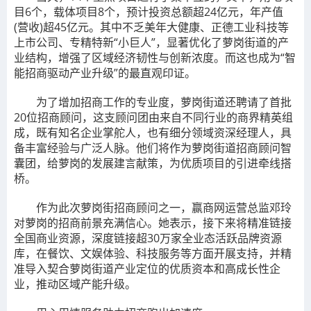
目6个，载体项目8个，预计投资总额超24亿元，年产值
(营收)超45亿元。其中不乏美年大健康、正德工业科技等
上市公司、专精特新“小巨人”，显著优化了萝岗街道的产
业结构，增强了区域经济韧性与创新浓度。而这也成为“智
能招商驱动产业升级”的最直观印证。
为了增加招商工作的专业度，萝岗街道还聘请了首批
20位招商顾问，这支顾问团由来自不同行业的商界精英组
成，既有知名企业掌舵人，也有细分领域资深经理人，具
备丰富经验与广泛人脉。他们将作为萝岗街道招商顾问智
囊团，给萝岗的发展建言献策，为优质项目的引进牵线搭
桥。
作为此次萝岗街招商顾问之一，赢商网运营总监邓玲
对萝岗的招商前景充满信心。她表示，接下来将精准链接
全国商业资源，深度链接超30万家全业态活跃品牌资源
库，在餐饮、文娱体验、科技服务等方面开展支持，并精
准导入契合萝岗街道产业定位的优质资本和高成长性企
业，推动区域产能升级。