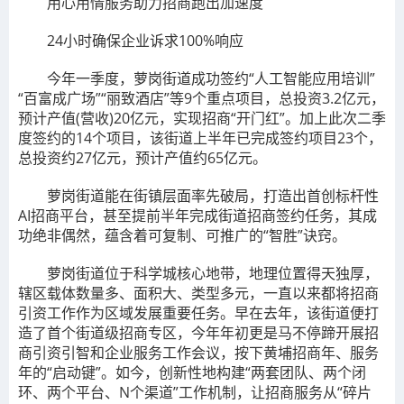
用心用情服务助力招商跑出加速度
24小时确保企业诉求100%响应
今年一季度，萝岗街道成功签约“人工智能应用培训”
“百富成广场”“丽致酒店”等9个重点项目，总投资3.2亿元，
预计产值(营收)20亿元，实现招商“开门红”。加上此次二季
度签约的14个项目，该街道上半年已完成签约项目23个，
总投资约27亿元，预计产值约65亿元。
萝岗街道能在街镇层面率先破局，打造出首创标杆性
AI招商平台，甚至提前半年完成街道招商签约任务，其成
功绝非偶然，蕴含着可复制、可推广的“智胜”诀窍。
萝岗街道位于科学城核心地带，地理位置得天独厚，
辖区载体数量多、面积大、类型多元，一直以来都将招商
引资工作作为区域发展重要任务。早在去年，该街道便打
造了首个街道级招商专区，今年年初更是马不停蹄开展招
商引资引智和企业服务工作会议，按下黄埔招商年、服务
年的“启动键”。如今，创新性地构建“两套团队、两个闭
环、两个平台、N个渠道”工作机制，让招商服务从“碎片