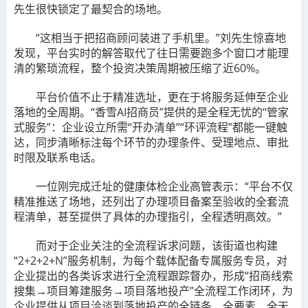
先生很快锁定了最契合的场地。
“这相当于把招商顾问装进了手机里。”刘先生惊喜地
发现，平台实时的解答取代了往日需要跑多个窗口才能理
清的繁琐流程，整个投资决策周期被压缩了近60%。
平台价值不止于精准选址，更在于将服务延伸至企业
落地的全周期。“香雪AI招商员”提供的是全程无忧的“管家
式服务”：企业设立所需“开办清单”“环评流程”都能一键触
达，同步清晰标注每个环节的办理条件、受理地点、审批
时限及联系电话。
一位刚完成迁址的健康体检企业高管表示：“平台不仅
精准推送了场地，还列出了办理项目备案至验收的全套流
程清单，甚至提供了具体的办理指引，全程透明高效。”
而对于企业关注的全流程诉求问题，该街道也构建
“2+2+2+N”服务机制，为每个载体配备专属服务专员，对
企业提出的各类诉求进行全流程跟踪督办，形成“招商线索
搜集→项目筹建服务→项目落地投产”全流程工作闭环，为
企业提供从项目洽谈到落地投产的全链条、全要素、全天