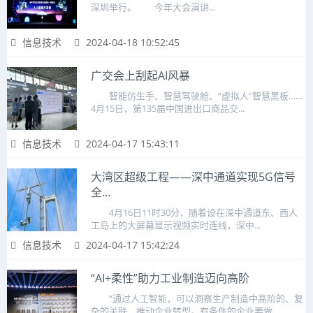
深圳举行。 今年大会演讲...
信息技术
2024-04-18 10:52:45
广交会上刮起AI风暴
智能仿生手、智慧驾驶舱、“虚拟人”智慧黑板……
4月15日，第135届中国进出口商品交...
信息技术
2024-04-17 15:43:11
大湾区超级工程——深中通道实现5G信号
全...
4月16日11时30分，随着设在深中通道东、西人
工岛上的大屏幕显示视频实时连线，深中...
信息技术
2024-04-17 15:42:24
“AI+柔性”助力工业制造迈向高阶
“通过人工智能，可以洞察生产制造中高阶的、复
杂的关联，推动企业转型。有条件的企业要做...