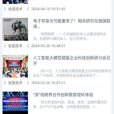
信息技术
2024-04-10 10:31:45
电子导盲犬可能要来了！相关研究在我国取
得...
“啪嗒啪嗒......”一只机器狗在街上迈着规律的步
伐，拉着牵引绳的盲人，在它的带领...
信息技术
2024-03-26 16:48:51
人工智能大模型赋能企业科技创新研讨会召
开
3月21日，人工智能大模型赋能企业科技创新研讨
会在广州召开。中国知网在会议期间发布了...
信息技术
2024-03-26 16:47:21
“浙”场跨界合作创新数智视听体验
“双方将发挥内容、渠道、技术、品牌的叠加优
势，在IPTV产品战略、云网算通信服务、5...