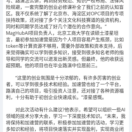
写、路演怎么讲，再到财务规范、知识产权布局、法律风
险规避，一套完整的创业必修课补全了我们之前的认知盲
区。我不仅系统了解了北京市、海淀区对OPC项目的专项
扶持政策，还对接了多个关注文化科技赛道的投资机构，
同时和同期学员达成了好几个潜在的合作意向。”
MagHubAI项目负责人，北京工商大学在读硕士漆星坦
言，最初参加加速营是因为个人项目容易产生瓶颈，比如
token等计算资源不够用，需要外部政策和资本支持，后
来觉得确实可以学到很多知识，接受到很多知名老师的指
导和同学的交流可以迸发出新灵感。但最终，他的收获远
超预期。他的项目也在毕业路演中位居前三。
“这里的创业氛围是十分浓郁的，有许多厉害的创业
者，可以学到很多技术和经验。加速营也给了一个平台，
路演自己的项目，吸引投资人注意，还对接了各种资源福
利，十分有助于初创企业快速成长。”漆星感慨。
对此次活动有什么建议?他表示，希望可以组织一些AI
领域的技术分享大会，学习一下深度技术知识。“未来，我
将保持和加速营的联系，积极参加加速营的活动，学习更
多知识和经验，将项目快速落实并实现盈利，实现商业闭