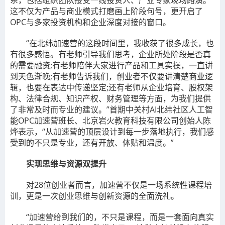
系，包括组织团队接受一线投资人、产业专家现场路演。
这不仅为产品与商业模式打磨画上阶段句号，更开启了
OPC与多家投资机构和企业深度对接的窗口。
“在北纬加速营的这段时间里，我收获了很多成长，也
有很多感悟。有老师引导我们思考，企业所处阶段是否真
的需要融资;有老师陪伴大家进行产品和工具实操，一直讲
到天色渐晚;有老师告诉我们，创业者不仅要讲清楚商业逻
辑，也要在表达中传递坚定;还有老师从企业培育、股权架
构、法律合规、知识产权、财务管理等方面，为我们提供
了非常及时而专业的建议。”首期中关村AI北纬社区人工智
能OPC加速营班长、北京岩火教育科技有限公司创始人陈
烨表示，“从加速营的顶层设计到每一步落地执行，我们感
受到的不只是专业，还有开放、体贴和温度。”
实现思维与资源双提升
对28位创业者而言，加速营不仅是一场系统性课程培
训，更是一次创业思维与创新资源的全面洗礼。
“加速营给到我们的，不只是课程，而是一套面向真实