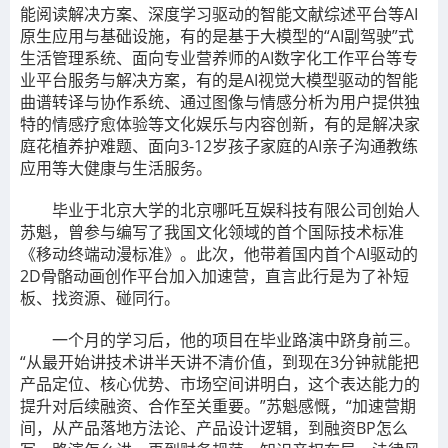
能阅读解决方案、深度学习驱动的智能文献综述平台等AI
原生应用与基础设施，有的是基于大模型的“AI副驾驶”式
生活管理系统、面向专业营养师的AI数字化工作平台等专
业平台服务与解决方案，有的是AI视觉大模型驱动的智能
曲谱转译与协作系统、通过图像与情感分析为用户提供独
特的情感疗愈体验等文化娱乐与内容创新，有的是解决家
庭花植养护难题、面向3-12岁孩子家庭的AI亲子沟通教练
应用等大健康与生活服务。
毕业于北京大学的北京哪吒互娱科技有限公司创始人
苏魁，曾参与编写了我国文化领域的首个国际技术标准
《移动终端动漫标准》。此次，他带着国内首个AI驱动的
2D骨骼动画创作平台加入加速营，直言此行是为了补短
板、找资源、碰同行。
一个月的学习后，他的项目在毕业路演中跻身前三。
“从最开始讲技术讲半天讲不清价值，到现在3分钟就能把
产品定位、核心优势、市场空间讲明白，这个表达能力的
提升对后续融资、合作至关重要。”苏魁感慨，“加速营期
间，从产品落地方法论、产品设计逻辑，到融资BP怎么