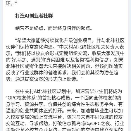
环。”
打造AI创业者社群
结营不是终点，而是终身陪伴的起点。
“希望大家能够持续优化升级创业项目，并与北纬社区
伙伴们保持常态化沟通。”中关村AI北纬社区相关负责人表
示，“我们将以校友会形式定期组织交流，收集大家发展中
的‘好消息’、遇到的‘真实困难’以及各类‘福利类信息’。如果
北纬社区或孵化器无法直接解决相关问题，但该问题确实
反映了行业或群体的普遍诉求，我们会将其视为潜在趋
势，通过提案议案的形式向上反馈。”
在中关村AI北纬社区规划中，加速营毕业生们将成为
“OPC校友体系”的首批核心成员，一个面向全体校友的终
身学习、资源共享、价值共创的综合性生态服务平台、有
温度的创业共同体正式打开。未来，加速营毕业生可以加
入校友专属的线上交流平台，随时与来自不同领域的校友
交流互动、寻求帮助，打破信息孤岛;参与OPC之夜、行业
主题沙龙及校友企业互访，在面对面的交流中建立深度的