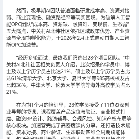
然而，极早期AI团队普遍面临研发成本高、资源对接
弱、商业变现慢、融资路径窄等现实困境。为破解人工智
能OPC团队“成本高、资源缺、融资难、变现慢、生态弱”
五大痛点，中关村AI北纬社区依托区域政策优势、产业资
源与全周期孵化能力，于2026年2月正式启动首期人工智
能OPC加速营。
“经历多轮面试，最终我们筛选出28个项目团队。”中
关村AI北纬社区相关负责人介绍，此次招录的学员中，博
士及以上学历学员占比达21%、硕士及以上学历学员占比
达61%;清华大学、北京大学、复旦大学等985高校校友占
比超36%，牛津大学、伦敦大学学院等海外高校学员占比
21%。
在为期1个月的培训里，28位学员接受了11位资深创
业导师的授课，课程覆盖产品定位与验证、商业模式打
磨、融资BP设计、路演辅导、合规风控、知识产权布局等
核心板块。加速营完成了高密度课内分享，还打造技术赋
能、资本对接、商业验证、生态联动四维全周期赋能体