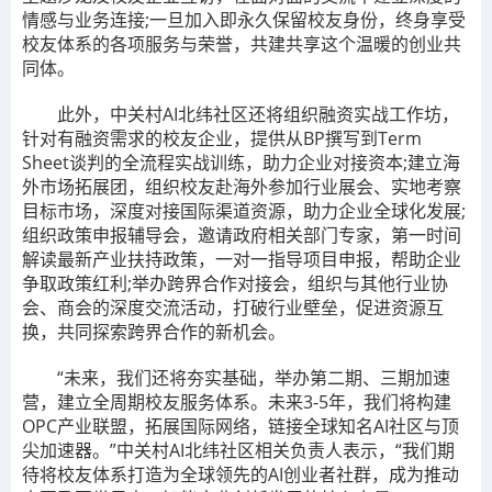
情感与业务连接;一旦加入即永久保留校友身份，终身享受
校友体系的各项服务与荣誉，共建共享这个温暖的创业共
同体。
此外，中关村AI北纬社区还将组织融资实战工作坊，
针对有融资需求的校友企业，提供从BP撰写到Term
Sheet谈判的全流程实战训练，助力企业对接资本;建立海
外市场拓展团，组织校友赴海外参加行业展会、实地考察
目标市场，深度对接国际渠道资源，助力企业全球化发展;
组织政策申报辅导会，邀请政府相关部门专家，第一时间
解读最新产业扶持政策，一对一指导项目申报，帮助企业
争取政策红利;举办跨界合作对接会，组织与其他行业协
会、商会的深度交流活动，打破行业壁垒，促进资源互
换，共同探索跨界合作的新机会。
“未来，我们还将夯实基础，举办第二期、三期加速
营，建立全周期校友服务体系。未来3-5年，我们将构建
OPC产业联盟，拓展国际网络，链接全球知名AI社区与顶
尖加速器。”中关村AI北纬社区相关负责人表示，“我们期
待将校友体系打造为全球领先的AI创业者社群，成为推动