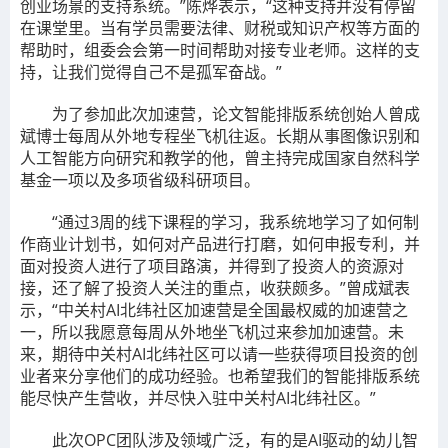
创业场景的支持系统。”陈烨表示，“这种支持并没有停留
在课堂里。当有学员需要法律、财税或知识产权等方面的
帮助时，组委会会第一时间帮助对接专业老师。这样的支
持，让我们觉得自己不是孤军奋战。”
为了参加此次加速营，论文智能排版系统创始人曾成
斌博士每周从外地专程坐飞机往返。长期从事图像识别和
人工智能方向研究和教学的他，曾主持完成国家自然科学
基金一项以及多项省级科研项目。
“通过3周的线下课程的学习，我系统地学习了如何制
作商业计划书，如何对产品进行打磨，如何申报专利，并
面对投资人进行了项目路演，并得到了投资人的资源对
接，还了解了投资人关注的重点，收获颇多。”曾成斌表
示，“中关村AI北纬社区加速营是全国最权威的加速营之
一，所以我愿意每周从外地坐飞机过来参加加速营。未
来，期待中关村AI北纬社区可以请一些获得项目投资的创
业者来分享他们的成功经验。也希望我们的智能排版系统
能尽快产生营收，并尽快入驻中关村AI北纬社区。”
此次OPC团队涉及领域广泛，有的是AI驱动的幼儿智