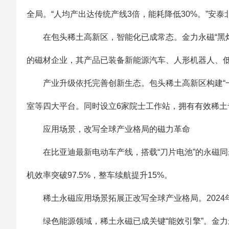
全局。“人均产出达传统产线3倍，能耗降低30%。”安
在包头稀土高新区，智能化已成常态。金力永磁“黑灯工
的磁材企业，其产品已装备新能源汽车、人形机器人、
产业升级依托完善创新生态。包头稀土高新区构建“一
室等四大平台。同时设立6家院士工作站，拥有有效稀土专
应用场景，改写全球产业格局的磁力革命
在比亚迪最新电动车产线，搭载“刀片电池”的永磁同步
机效率突破97.5%，整车续航提升15%。
稀土永磁应用场景拓展正改写全球产业格局。2024年
绿色能源领域，稀土永磁已成关键“能效引擎”。金力永