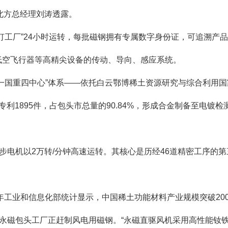
泰北方总经理刘涛透露。
厂”24小时运转，每批磁钢拥有专属数字身份证，可追溯产品生
低空飞行器等高精尖设备的传动、导向、感应系统。
国重四中心”体系——依托白云鄂博稀土资源研究与综合利用国
利1895件，占包头市总量的90.84%，形成合金制备至电镀
电机以2万转/分钟高速运转。其核心是历经46道精密工序的第三
工业和信息化部统计显示，中国稀土功能材料产业规模突破200
磁包头工厂正赶制风电用磁钢。“永磁直驱风机采用高性能钕铁硼