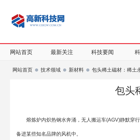
网站首页
最新关注
科技要闻
网站首页
技术领域
新材料
包头稀土磁材：稀土
包头
熔炼炉内炽热钢水奔涌，无人搬运车(AGV)静默穿行
备进某些知名品牌的风机中。