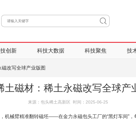
科技创新
科技大数据
科技聚焦
技
永磁改写全球产业版图
稀土磁材：稀土永磁改写全球产
来源：包头稀土高新区 时间：2025-06-25
，机械臂精准翻转磁坯——在金力永磁包头工厂的“黑灯车间”，