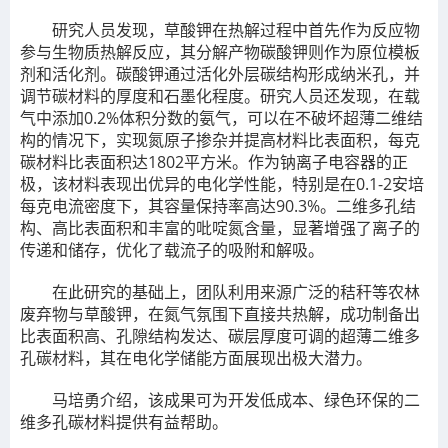
研究人员发现，草酸钾在热解过程中首先作为反应物
参与生物质热解反应，其分解产物碳酸钾则作为原位模板
剂和活化剂。碳酸钾通过活化外层碳结构形成纳米孔，并
调节碳材料的厚度和石墨化程度。研究人员还发现，在载
气中添加0.2%体积分数的氨气，可以在不破坏超薄二维结
构的情况下，实现氮原子掺杂并提高材料比表面积，每克
碳材料比表面积达1802平方米。作为钠离子电容器的正
极，该材料表现出优异的电化学性能，特别是在0.1-2安培
每克电流密度下，其容量保持率高达90.3%。二维多孔结
构、高比表面积和丰富的吡啶氮含量，显著增强了离子的
传递和储存，优化了载流子的吸附和解吸。
在此研究的基础上，团队利用来源广泛的秸秆等农林
废弃物与草酸钾，在氮气氛围下直接共热解，成功制备出
比表面积高、孔隙结构发达、碳层厚度可调的超薄二维多
孔碳材料，其在电化学储能方面展现出极大潜力。
马培勇介绍，该成果可为开发低成本、绿色环保的二
维多孔碳材料提供有益帮助。