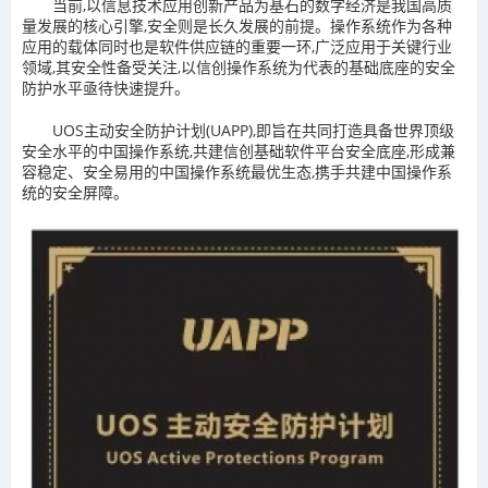
当前,以信息技术应用创新产品为基石的数字经济是我国高质
量发展的核心引擎,安全则是长久发展的前提。操作系统作为各种
应用的载体同时也是软件供应链的重要一环,广泛应用于关键行业
领域,其安全性备受关注,以信创操作系统为代表的基础底座的安全
防护水平亟待快速提升。
UOS主动安全防护计划(UAPP),即旨在共同打造具备世界顶级
安全水平的中国操作系统,共建信创基础软件平台安全底座,形成兼
容稳定、安全易用的中国操作系统最优生态,携手共建中国操作系
统的安全屏障。