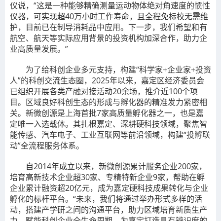
仪说，“这是一种能够精确测量运动物体绝对角速度的惯性
仪器，可实现超40万小时工作寿命，且全程免标校无需维
护，目前已在制导消耗品中应用。下一步，我们希望和有
航空、航天等实际应用背景的投资机构加深合作，助力企
业高质量发展。”
为了给科创企业多元支持，构建“科学家+企业家+投资
人”的科创交流生态圈，2025年以来，嘉定区经济委员会
已组织开展各类产融对接活动20余场，推介近100个项
目。区域良好科创生态的形成与孵化器的精准发力紧密相
关。新微创源是上海首批7家高质量孵化器之一，也是嘉
定唯一入选载体。其扎根嘉定、深耕硬科技领域，聚焦智
能传感、汽车电子、工业互联网等前沿领域，构建“投孵联
动”全流程服务体系。
自2014年成立以来，新微创源累计服务企业200家，
培育高新技术企业超30家、专精特新企业9家，帮助在孵
企业累计融资超20亿元，成为嘉定硬科技成果转化与企业
孵化的标杆平台。“未来，我们将通过举办形式多样的活
动，搭建产学研之间的沟通平台，助力区域培育新质生产
力，赋能科创企业全生命周期，为嘉定打造具有辨识度的